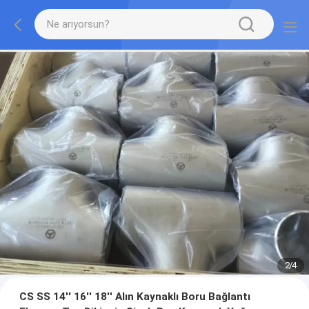
2
/
4
CS SS 14'' 16'' 18'' Alın Kaynaklı Boru Bağlantı