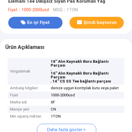
Elemanı Tee Dikişsiz Siyah Pas Korumalı Yağ
Fiyat：1000-2000usd
MOQ：1TON
En iyi fiyat
Şimdi başvurun
Ürün Açıklaması
18'' Alın Kaynaklı Boru Bağlantı
Parçası
,
Vurgulamak
16'' Alın Kaynaklı Boru Bağlantı
Parçası
,
14'' CS SS Tee bağlantı parçası
Ambalaj bilgileri
denize uygun kontrplak kutu veya palet
Fiyat
1000-2000usd
Marka adı
XF
Menşe yeri
CN
Min sipariş miktarı
1TON
Daha fazla göster