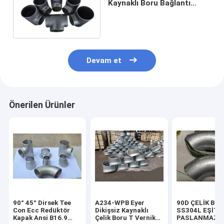
Kaynaklı Boru Bağlantı
Elemanı Tee Dikişsiz Siyah
Pas Korumalı Yağ
Devam et
Önerilen Ürünler
90° 45° Dirsek Tee
A234-WPB Eyer
90D ÇELİK BO
Con Ecc Redüktör
Dikişsiz Kaynaklı
SS304L EŞİT 
Kapak Ansi B16.9
Çelik Boru T Vernik
PASLANMAZ Ç