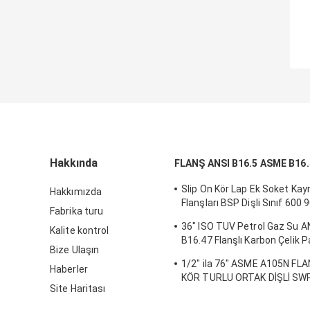
Hakkında
FLANŞ ANSI B16.5 ASME B16.
Slip On Kör Lap Ek Soket Kay
Hakkımızda
Flanşları BSP Dişli Sınıf 600
Fabrika turu
2500
36" ISO TUV Petrol Gaz Su A
Kalite kontrol
B16.47 Flanşlı Karbon Çelik
Bize Ulaşın
Çelik
1/2" ila 76" ASME A105N FL
Haberler
KÖR TURLU ORTAK DİŞLİ SW
Site Haritası
KAYDIRMA