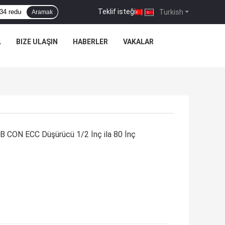
Teklif isteği
|
Turkish
Aramak
L
BIZE ULAŞIN
HABERLER
VAKALAR
CON ECC Düşürücü 1/2 İnç ila 80 İnç