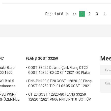
Page 1 of 8
|<
<<
1
2
3
4
Mes
47
FLANŞ GOST 33259
naklı Boru
GOST 33259 Dövme Çelik Flanş CT20
 900 1500
GOST 12820-80 GOST 12821-80 Plaka
Kaynak Boyun
NSI B16.5
PN6-PN100 ST20 GOST 12820-80 Flanş
 Paslanmaz
GOST 33259 TİPİ 01 02 05 GOST 12821
CS CT20;16MN;SS 304/304L,316/316L
ANŞLI WNRF
СT 20 GOST 12820-80 FLANŞ 33259
RF ÜZERİNDE
12820 12821 PN06 PN10 PN10 ISO TÜV
CE