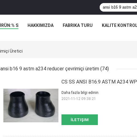
ÜRÜN:% S
HAKKIMIZDA
FABRIKA TURU
KALITE KONTRO
miçi Üretici
ansi b16 9 astm a234 reducer çevrimiçi üretim
(74)
CS SS ANSI B16.9 ASTM A234 WPB 
Daha fazla bilgi edinin
2021-11-12 09:38:21
İLETIŞIM