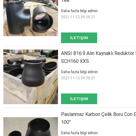
Tee
Daha fazla bilgi edinin
2021-11-12 09:38:21
İLETIŞIM
ANSI B16.9 Alın Kaynaklı Redük
SCH160 XXS
Daha fazla bilgi edinin
2021-11-12 09:38:21
İLETIŞIM
Paslanmaz Karbon Çelik Boru Con 
100"
Daha fazla bilgi edinin