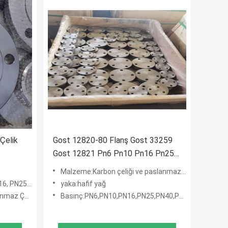
Çelik
Gost 12820-80 Flanş Gost 33259
Gost 12821 Pn6 Pn10 Pn16 Pn25
Pn64 Pn100 St20
Malzeme:Karbon çeliği ve paslanmaz çelik
4, PN100,PN160
yaka:hafif yağ
şımlı Çelik
Basınç:PN6,PN10,PN16,PN25,PN40,PN64,PN100,