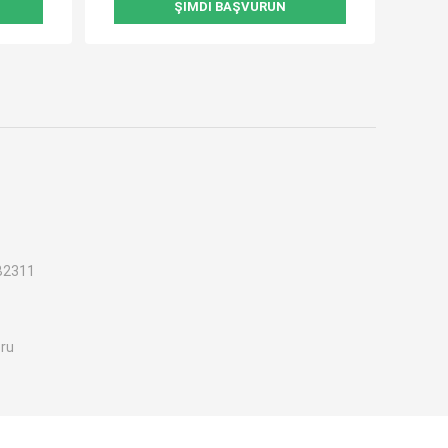
ŞIMDI BAŞVURUN
B2311
oru