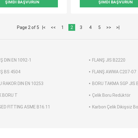
ŞIMDI BAŞVURUN
ŞIMDI BAŞVURUN
Page 2 of 5
|<
<<
1
2
3
4
5
>>
>|
Ş DIN EN 1092-1
FLANŞ JIS B2220
Ş BS 4504
FLANŞ AWWA C207-07
 RAKOR DIN EN 10253
BORU TAKMA SGP JIS 
K BORU T
Çelik Boru Redüktör
ED FITTING ASME B16.11
Karbon Çelik Dikişsiz B