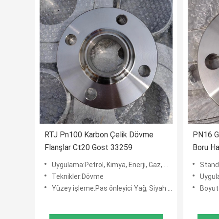
RTJ Pn100 Karbon Çelik Dövme
PN16 G
Flanşlar Ct20 Gost 33259
Boru Hat
Dövme F
Uygulama:Petrol, Kimya, Enerji, Gaz, Metalürji, Gemi İnşa, İnşaat, Vb.
Stand
Teknikler:Dövme
Uygulama:Pe
Yüzey işleme:Pas önleyici Yağ, Siyah Boya, Sarı Boya, Sıcak Daldırma Galvanizli
Boyut:DN15-DN