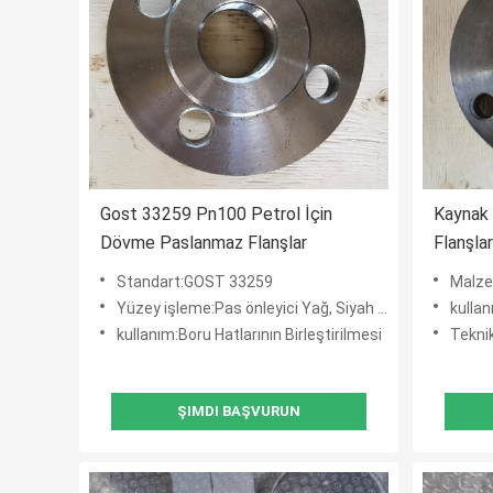
Gost 33259 Pn100 Petrol İçin
Kaynak
Dövme Paslanmaz Flanşlar
Flanşla
12820-
Standart:GOST 33259
Malzeme:
Yüzey işleme:Pas önleyici Yağ, Siyah Boya, Sarı Boya, Sıcak Daldırma Galvanizli
kullan
kullanım:Boru Hatlarının Birleştirilmesi
Tekni
ŞIMDI BAŞVURUN