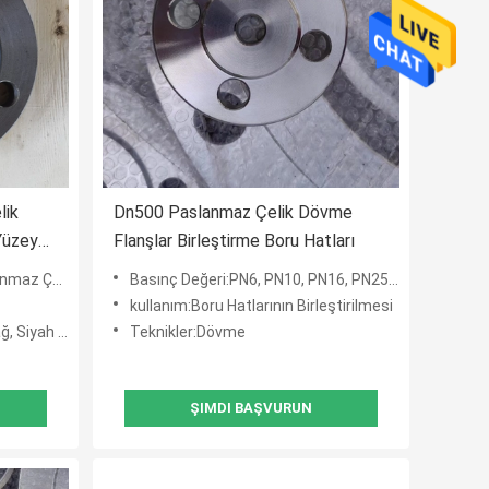
lik
Dn500 Paslanmaz Çelik Dövme
Yüzey
Flanşlar Birleştirme Boru Hatları
şımlı Çelik
Basınç Değeri:PN6, PN10, PN16, PN25, PN40, PN64, PN100,PN160
kullanım:Boru Hatlarının Birleştirilmesi
aldırma Galvanizli
Teknikler:Dövme
ŞIMDI BAŞVURUN