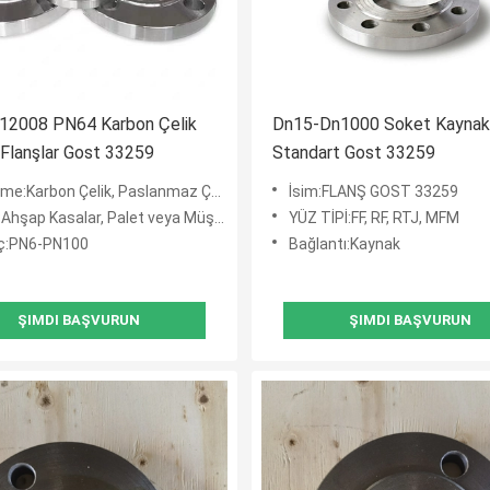
012008 PN64 Karbon Çelik
Dn15-Dn1000 Soket Kaynak 
Flanşlar Gost 33259
Standart Gost 33259
Karbon Çelik, Paslanmaz Çelik, Alaşımlı Çelik
İsim:FLANŞ GOST 33259
p Kasalar, Palet veya Müşterilerin Gereksinimlerine Göre
YÜZ TİPİ:FF, RF, RTJ, MFM
ç:PN6-PN100
Bağlantı:Kaynak
ŞIMDI BAŞVURUN
ŞIMDI BAŞVURUN