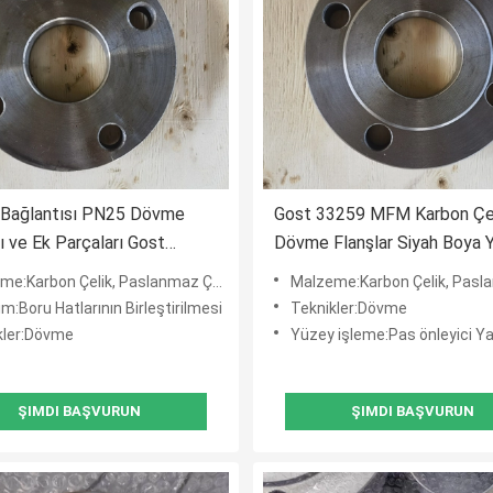
 Bağlantısı PN25 Dövme
Gost 33259 MFM Karbon Çe
rı ve Ek Parçaları Gost
Dövme Flanşlar Siyah Boya 
80
İşlemi
Karbon Çelik, Paslanmaz Çelik, Alaşımlı Çelik
Malzeme:Karbon Çelik, Paslanmaz Çelik, Ala
ım:Boru Hatlarının Birleştirilmesi
Teknikler:Dövme
kler:Dövme
Yüzey işleme:Pas önleyici Yağ, Siyah Boya, Sarı Boya, Sıcak D
ŞIMDI BAŞVURUN
ŞIMDI BAŞVURUN