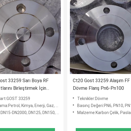
ost 33259 Sarı Boya RF
Ct20 Gost 33259 Alaşım FF 
larını Birleştirmek İçin
Dövme Flanş Pn6-Pn100
lanşlar
art:GOST 33259
Teknikler:Dövme
trol, Kimya, Enerji, Gaz, Metalürji, Gemi İnşa, İnşaat, Vb.
Basınç Değeri:PN6, PN10, PN16, PN25, PN40, PN6
2000, DN125, DN150, DN200, DN250, DN300, DN350, DN400, DN450, DN500
Malzeme:Karbon Çelik, Paslanmaz Çelik, Ala