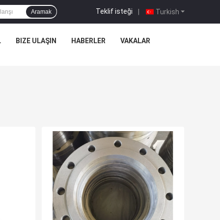
Teklif isteği
|
Turkish
Aramak
L
BIZE ULAŞIN
HABERLER
VAKALAR