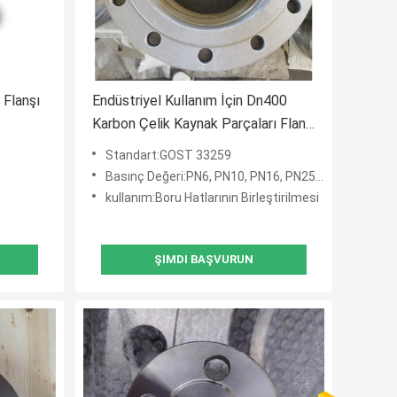
Flanşı
Endüstriyel Kullanım İçin Dn400
Karbon Çelik Kaynak Parçaları Flanş
Gost 33259
Standart:GOST 33259
Basınç Değeri:PN6, PN10, PN16, PN25, PN40, PN64, PN100,PN160
kullanım:Boru Hatlarının Birleştirilmesi
ŞIMDI BAŞVURUN