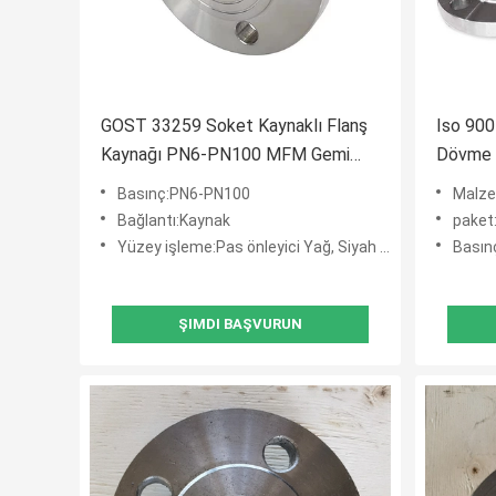
GOST 33259 Soket Kaynaklı Flanş
Iso 90
Kaynağı PN6-PN100 MFM Gemi
Dövme 
İnşası
Basınç:PN6-PN100
Malzeme:
Bağlantı:Kaynak
paket:Ahşa
Yüzey işleme:Pas önleyici Yağ, Siyah Boya, Sarı Boya, Sıcak Daldırma Galvanizli
Basın
ŞIMDI BAŞVURUN