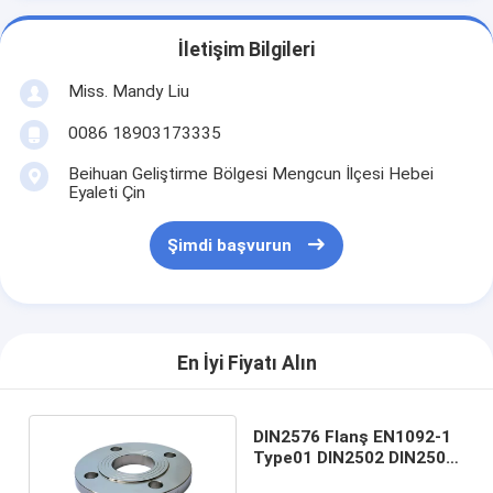
İletişim Bilgileri
Miss. Mandy Liu
0086 18903173335
Beihuan Geliştirme Bölgesi Mengcun İlçesi Hebei
Eyaleti Çin
Şimdi başvurun
En İyi Fiyatı Alın
DIN2576 Flanş EN1092-1
Type01 DIN2502 DIN2503
F304 F316 S235JR