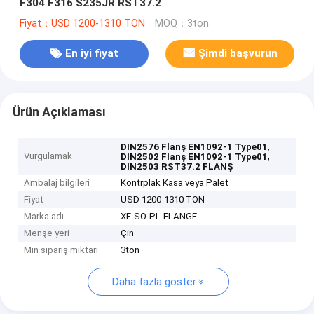
F304 F316 S235JR RST37.2
Fiyat：USD 1200-1310 TON
MOQ：3ton
En iyi fiyat
Şimdi başvurun
Ürün Açıklaması
,
DIN2576 Flanş EN1092-1 Type01
Vurgulamak
,
DIN2502 Flanş EN1092-1 Type01
DIN2503 RST37.2 FLANŞ
Ambalaj bilgileri
Kontrplak Kasa veya Palet
Fiyat
USD 1200-1310 TON
Marka adı
XF-SO-PL-FLANGE
Menşe yeri
Çin
Min sipariş miktarı
3ton
Daha fazla göster