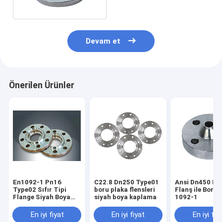
RST37.2
Devam et
Önerilen Ürünler
En1092-1 Pn16
C22.8 Dn250 Type01
Ansi Dn450 Ka
Type02 Sıfır Tipi
boru plaka flensleri
Flanş ile Boru 
Flange Siyah Boya
siyah boya kaplama
1092-1
Kaynak
En iyi fiyat
En iyi fiyat
En iyi fiy