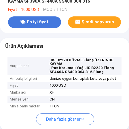
KAYMA SF390A SF440A SS400 304 316
Fiyat：1000 USD
MOQ：1TON
En iyi fiyat
Şimdi başvurun
Ürün Açıklaması
JIS B2220 DÖVME Flanş ÜZERİNDE
KAYMA
Vurgulamak
,
,
Pas Korumalı Yağ JIS B2220 Flanş
SF440A SS400 304 316 Flanş
Ambalaj bilgileri
denize uygun kontrplak kutu veya palet
Fiyat
1000 USD
Marka adı
XF
Menşe yeri
CN
Min sipariş miktarı
1TON
Daha fazla göster