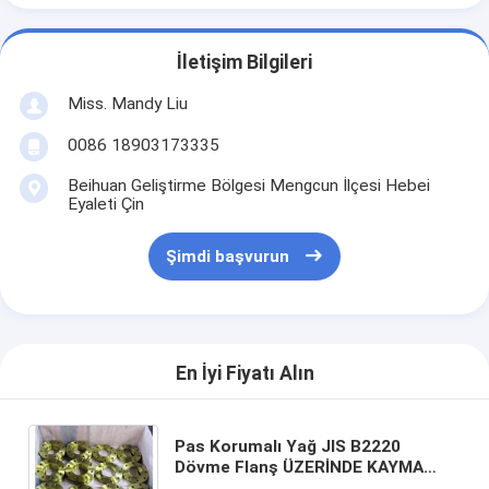
İletişim Bilgileri
Miss. Mandy Liu
0086 18903173335
Beihuan Geliştirme Bölgesi Mengcun İlçesi Hebei
Eyaleti Çin
Şimdi başvurun
En İyi Fiyatı Alın
Pas Korumalı Yağ JIS B2220
Dövme Flanş ÜZERİNDE KAYMA
SF390A SF440A SS400 304 316