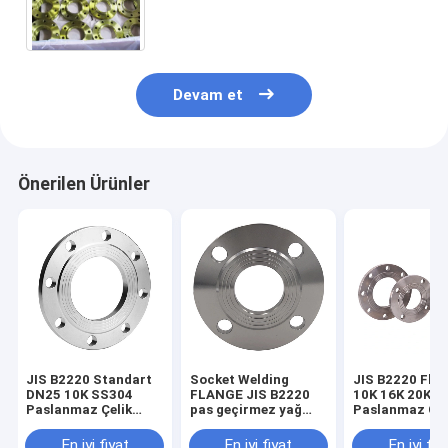
Devam et
Önerilen Ürünler
JIS B2220 Standart
Socket Welding
JIS B2220 Flan
DN25 10K SS304
FLANGE JIS B2220
10K 16K 20K 3
Paslanmaz Çelik
pas geçirmez yağ
Paslanmaz Çel
Plakası Flanş
kaplama ve
Dönerli Flanş
standartları ile
En iyi fiyat
En iyi fiyat
En iyi fiy