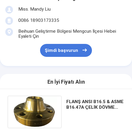
Miss. Mandy Liu
0086 18903173335
Beihuan Geliştirme Bölgesi Mengcun İlçesi Hebei
Eyaleti Çin
Şimdi başvurun
En İyi Fiyatı Alın
FLANŞ ANSI B16.5 & ASME
B16.47A ÇELİK DÖVME
FLANŞ KARBON ÇELİK WN
FLANŞ