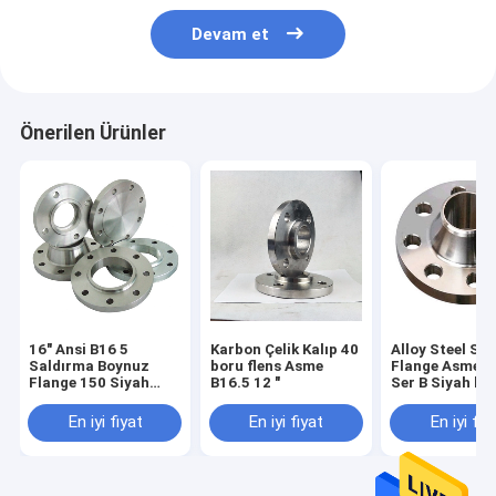
Devam et
Önerilen Ürünler
16" Ansi B16 5
Karbon Çelik Kalıp 40
Alloy Steel Sc
Saldırma Boynuz
boru flens Asme
Flange Asme B
Flange 150 Siyah
B16.5 12 "
Ser B Siyah boy
Boya Kaplama
kaplanmış
En iyi fiyat
En iyi fiyat
En iyi fiy