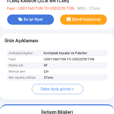
FLANŞ KARBON ÇELİK WN FLANŞ
Fiyat：USD1160/TON TO USD2270/TON
MOQ：2Tons
En iyi fiyat
Şimdi başvurun
Ürün Açıklaması
Ambalaj bilgileri
Kontrplak Kasalar ve Paletler
Fiyat
USD1160/TON TO USD2270/TON
Marka adı
XF
Menşe yeri
Çin
Min sipariş miktarı
2Tons
Daha fazla göster
İletişim Bilgileri