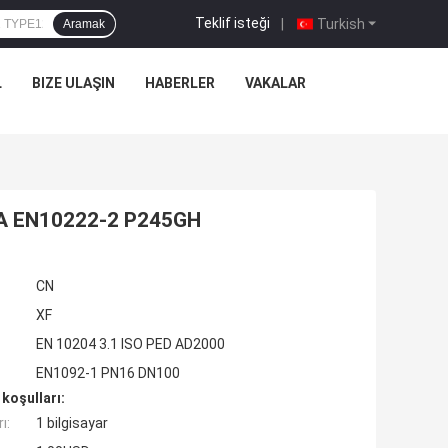
Teklif isteği
|
Turkish
Aramak
L
BIZE ULAŞIN
HABERLER
VAKALAR
05A EN10222-2 P245GH
CN
XF
EN 10204 3.1 ISO PED AD2000
EN1092-1 PN16 DN100
koşulları:
ı:
1 bilgisayar