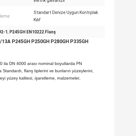
eletrik galvanizli
Standart Denize Uygun Kontrplak
leme:
Kılıf
92-1
,
P245GH EN10222 Flanş
2B/13A P245GH P250GH P280GH P335GH
 10 ila DN 4000 arası nominal boyutlarda PN
a Standardı, flanş tiplerini ve bunların yüzeylerini,
zeyi yüzey kalitesi, işaretleme, malzemeler,