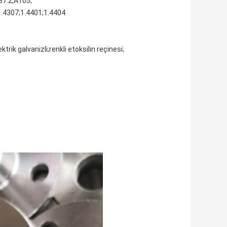
7.2;A105;
.4307;1.4401;1.4404
rik galvanizli;renkli etoksilin reçinesi;