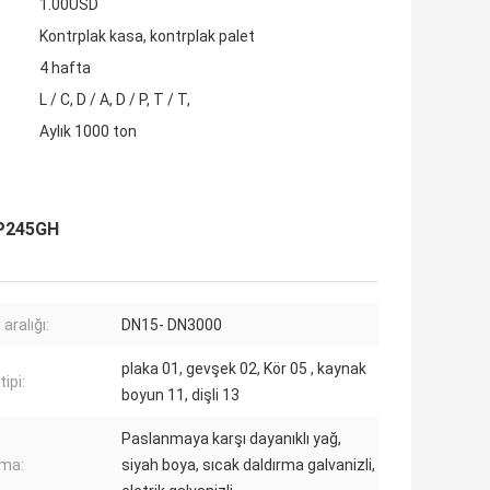
1.00USD
Kontrplak kasa, kontrplak palet
4 hafta
L / C, D / A, D / P, T / T,
Aylık 1000 ton
 P245GH
aralığı:
DN15- DN3000
plaka 01, gevşek 02, Kör 05 , kaynak
tipi:
boyun 11, dişli 13
Paslanmaya karşı dayanıklı yağ,
ma:
siyah boya, sıcak daldırma galvanizli,