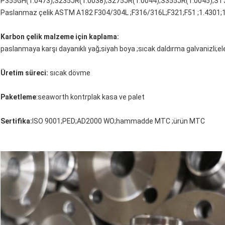
P355GH(1.0473);S235JR(1.0038);S275JR(1.0044);S355JR(1.0045);ST3
Paslanmaz çelik ASTM A182 F304/304L ;F316/316L;F321;F51 ;1.4301;1
Karbon çelik malzeme için kaplama:
paslanmaya karşı dayanıklı yağ;siyah boya ;sıcak daldırma galvanizli;elekt
Üretim süreci:
sıcak dövme
Paketleme
:seaworth kontrplak kasa ve palet
Sertifika:
ISO 9001;PED;AD2000 WO;hammadde MTC ;ürün MTC
Mesaj bırakın
Sizi yakında arayacağız!