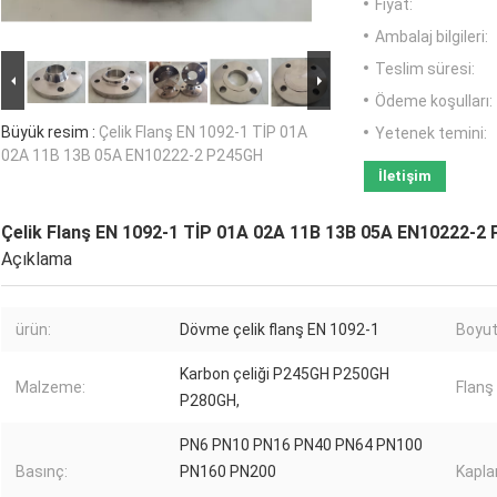
Fiyat:
Ambalaj bilgileri:
Teslim süresi:
Ödeme koşulları:
Büyük resim :
Çelik Flanş EN 1092-1 TİP 01A
Yetenek temini:
02A 11B 13B 05A EN10222-2 P245GH
İletişim
Çelik Flanş EN 1092-1 TİP 01A 02A 11B 13B 05A EN10222-2
Açıklama
ürün:
Dövme çelik flanş EN 1092-1
Boyut 
Karbon çeliği P245GH P250GH
Malzeme:
Flanş 
P280GH,
PN6 PN10 PN16 PN40 PN64 PN100
Basınç:
PN160 PN200
Kapla