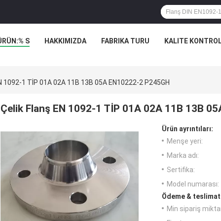
ÜRÜN:% S
HAKKIMIZDA
FABRIKA TURU
KALITE KONTRO
EN 1092-1 TİP 01A 02A 11B 13B 05A EN10222-2 P245GH
Çelik Flanş EN 1092-1 TİP 01A 02A 11B 13B 
Ürün ayrıntıları:
Menşe yeri:
Marka adı:
Sertifika:
Model numarası:
Ödeme & teslimat 
Min sipariş miktar