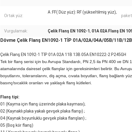
A :FF( Düz yüz): RF (yükseltilmiş yüz),
Ortak yüz:
paket
Vurgulamak:
Çelik Flanş EN 1092-1
,
01A 02A Flanş EN 10
Dövme Çelik Flanş EN1092-1 TİP 01A/02A/04A/05B/11B/1
Çelik Flanş EN 1092-1 TİP 01A 02A 11B 13B 05A EN10222-2 P245GH
Tek bir flanş serisi için bu Avrupa Standardı, PN 2,5 ila PN 400 ve DN
atamalarında dairesel çelik flanşlar için gereksinimleri belirtir. Bu Avrup
boyutlarını, toleranslarını, diş açma, cıvata boyutları, flanş bağlantı yü
basınç/sıcaklık oranları ve yaklaşık flanş kütleleri.
Flanş tipi:
01 (Kayma için flanş üzerinde plaka kayması);
02 (Kaynaklı plaka yakalı gevşek plaka flanşı) ;
04 (Kaynak boyunluklu gevşek plaka flanşları) ;
05 (Boş kör flanş)