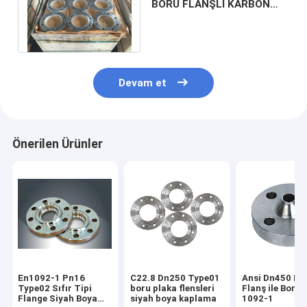
BORU FLANŞLI KARBON
ÇELİK PASLANMAZ YAĞ
EN1092-1 DIN
Devam et
Önerilen Ürünler
En1092-1 Pn16
C22.8 Dn250 Type01
Ansi Dn450 Ka
Type02 Sıfır Tipi
boru plaka flensleri
Flanş ile Boru 
Flange Siyah Boya
siyah boya kaplama
1092-1