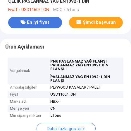
ÇELİK PASLANMAZ YAĞ EN1092-1 DIN
Fiyat：USD1160/TON
MOQ：5Tons
En iyi fiyat
Şimdi başvurun
Ürün Açıklaması
,
PN6 PASLANMAZ YAĞ FLANŞI
PASLANMAZ YAĞ EN10921 DİN
FLANŞLI
Vurgulamak
,
PASLANMAZ YAĞ EN1092-1 DİN
FLANŞI
Ambalaj bilgileri
PLYWOOD KASALAR / PALET
Fiyat
USD1160/TON
Marka adı
HBXF
Menşe yeri
CN
Min sipariş miktarı
5Tons
Daha fazla göster